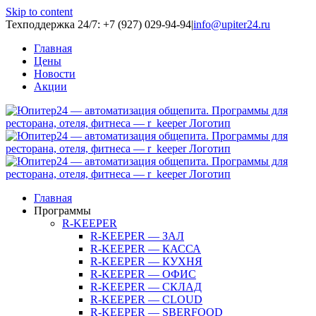
Skip to content
Техподдержка 24/7: +7 (927) 029-94-94
|
info@upiter24.ru
Главная
Цены
Новости
Акции
Главная
Программы
R-KEEPER
R-KEEPER — ЗАЛ
R-KEEPER — КАССА
R-KEEPER — КУХНЯ
R-KEEPER — ОФИС
R-KEEPER — СКЛАД
R-KEEPER — CLOUD
R-KEEPER — SBERFOOD