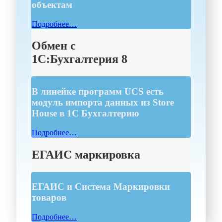
объектам
Подробнее…
Обмен с
1С:Бухгалтерия 8
В линейке программ UCS есть
модуль импорта данных из Store
House в 1С Бухгалтерию
Подробнее…
ЕГАИС маркировка
ЕГАИС и Система Маркировки
товаров
Подробнее…