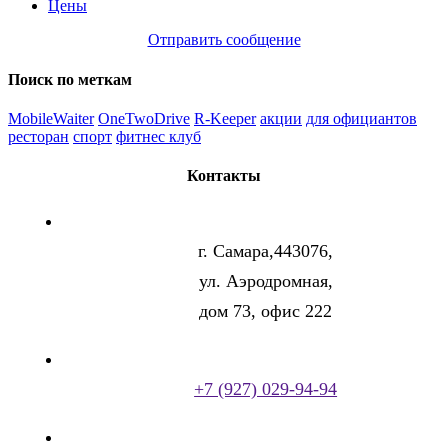
Цены
Отправить сообщение
Поиск по меткам
MobileWaiter
OneTwoDrive
R-Keeper
акции
для официантов
ресторан
спорт
фитнес клуб
Контакты
г. Самара,443076,
ул. Аэродромная,
дом 73, офис 222
+7 (927) 029-94-94