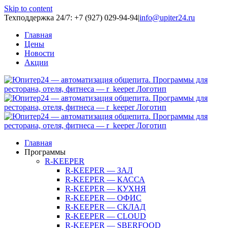
Skip to content
Техподдержка 24/7: +7 (927) 029-94-94
|
info@upiter24.ru
Главная
Цены
Новости
Акции
Главная
Программы
R-KEEPER
R-KEEPER — ЗАЛ
R-KEEPER — КАССА
R-KEEPER — КУХНЯ
R-KEEPER — ОФИС
R-KEEPER — СКЛАД
R-KEEPER — CLOUD
R-KEEPER — SBERFOOD