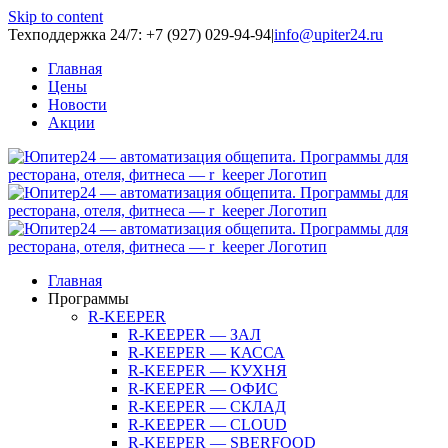
Skip to content
Техподдержка 24/7: +7 (927) 029-94-94
|
info@upiter24.ru
Главная
Цены
Новости
Акции
Главная
Программы
R-KEEPER
R-KEEPER — ЗАЛ
R-KEEPER — КАССА
R-KEEPER — КУХНЯ
R-KEEPER — ОФИС
R-KEEPER — СКЛАД
R-KEEPER — CLOUD
R-KEEPER — SBERFOOD