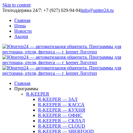
Skip to content
Техподдержка 24/7: +7 (927) 029-94-94
|
info@upiter24.ru
Главная
Цены
Новости
Акции
Главная
Программы
R-KEEPER
R-KEEPER — ЗАЛ
R-KEEPER — КАССА
R-KEEPER — КУХНЯ
R-KEEPER — ОФИС
R-KEEPER — СКЛАД
R-KEEPER — CLOUD
R-KEEPER — SBERFOOD