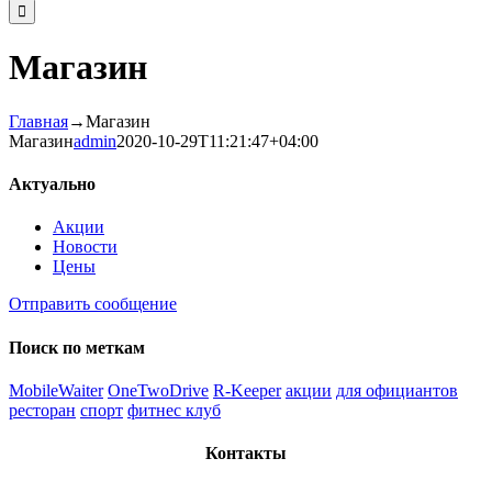
Магазин
Главная
→
Магазин
Магазин
admin
2020-10-29T11:21:47+04:00
Актуально
Акции
Новости
Цены
Отправить сообщение
Поиск по меткам
MobileWaiter
OneTwoDrive
R-Keeper
акции
для официантов
ресторан
спорт
фитнес клуб
Контакты