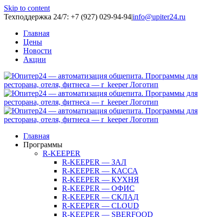
Skip to content
Техподдержка 24/7: +7 (927) 029-94-94
|
info@upiter24.ru
Главная
Цены
Новости
Акции
Главная
Программы
R-KEEPER
R-KEEPER — ЗАЛ
R-KEEPER — КАССА
R-KEEPER — КУХНЯ
R-KEEPER — ОФИС
R-KEEPER — СКЛАД
R-KEEPER — CLOUD
R-KEEPER — SBERFOOD