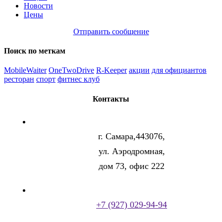
Новости
Цены
Отправить сообщение
Поиск по меткам
MobileWaiter
OneTwoDrive
R-Keeper
акции
для официантов
ресторан
спорт
фитнес клуб
Контакты
г. Самара,443076,
ул. Аэродромная,
дом 73, офис 222
+7 (927) 029-94-94